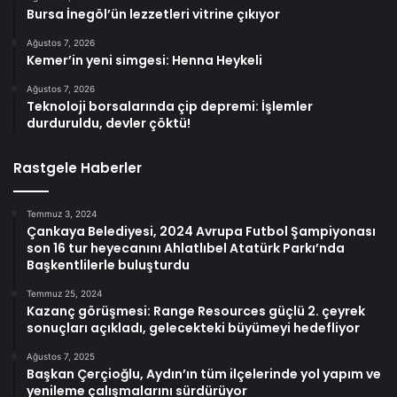
Bursa İnegöl’ün lezzetleri vitrine çıkıyor
Ağustos 7, 2026
Kemer’in yeni simgesi: Henna Heykeli
Ağustos 7, 2026
Teknoloji borsalarında çip depremi: İşlemler
durduruldu, devler çöktü!
Rastgele Haberler
Temmuz 3, 2024
Çankaya Belediyesi, 2024 Avrupa Futbol Şampiyonası
son 16 tur heyecanını Ahlatlıbel Atatürk Parkı’nda
Başkentlilerle buluşturdu
Temmuz 25, 2024
Kazanç görüşmesi: Range Resources güçlü 2. çeyrek
sonuçları açıkladı, gelecekteki büyümeyi hedefliyor
Ağustos 7, 2025
Başkan Çerçioğlu, Aydın’ın tüm ilçelerinde yol yapım ve
yenileme çalışmalarını sürdürüyor