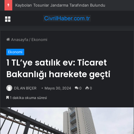
Kaybolan Tosunlar Jandarma Tarafından Bulundu
Menü
Anasayfa
/
Ekonomi
Ekonomi
1 TL’ye satılık ev: Ticaret
Bakanlığı harekete geçti
DİLAN BİÇER
Mayıs 30, 2024
0
0
1 dakika okuma süresi