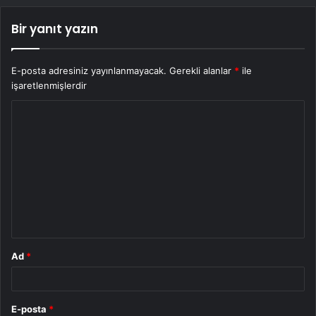
Bir yanıt yazın
E-posta adresiniz yayınlanmayacak.
Gerekli alanlar
*
ile
işaretlenmişlerdir
Y
o
r
u
m
*
Ad
*
E-posta
*