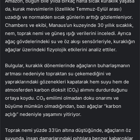
Amazon, bugün bile yılda birkaç hafta sıcak kuraklık yaşasa
da, kurak mevsimlerin (özellikle Temmuz-Eylül arası)
uzadığı ve normalden sıcak günlerin arttığı gözlemleniyor.
Chambers ve ekibi, Manaus’un kuzeyinde 30 yıllık sıcaklık,
nem, toprak nemi ve güneş ışığı verilerini inceledi. Ayrıca
ağaç gövdelerindeki su ve öz akışı sensörleriyle, kuraklığın
ağaçlar üzerindeki fizyolojik etkilerini analiz ettiler.
Bulgular, kuraklık dönemlerinde ağaçların buharlaşmanın
artması nedeniyle topraktan su çekemediğini ve
yapraklarındaki gözenekleri kapatarak hem suyu hem de
atmosferden karbon dioksit (CO₂) alımını durdurduğunu
ortaya koydu. CO₂ emilimi olmadan doku onarımı ve
büyüme mümkün olmadığından, bazı ağaçlar “karbon
açlığı” nedeniyle yaşamını yitiriyor.
Toprak nemi yüzde 33’ün altına düştüğünde, ağaçların öz
suyunda, insan damarlarındaki pıhtılara benzer kabarcıklar