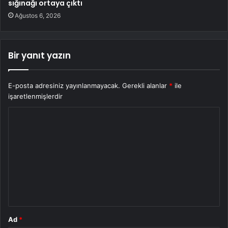
sığınağı ortaya çıktı
Ağustos 6, 2026
Bir yanıt yazın
E-posta adresiniz yayınlanmayacak.
Gerekli alanlar
*
ile
işaretlenmişlerdir
Y
o
r
u
m
*
Ad
*