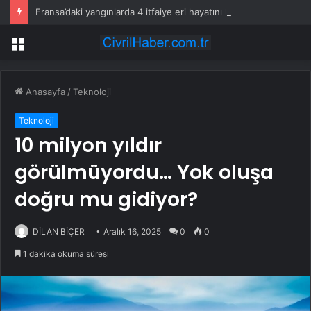
Fransa’daki yangınlarda 4 itfaiye eri hayatını kaybetti
Menü
Anasayfa
/
Teknoloji
Teknoloji
10 milyon yıldır
görülmüyordu… Yok oluşa
doğru mu gidiyor?
DİLAN BİÇER
Aralık 16, 2025
0
0
1 dakika okuma süresi