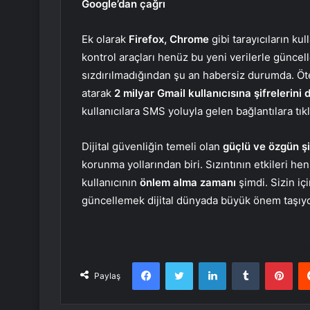
Google’dan çağrı
Ek olarak
Firefox, Chrome
gibi tarayıcıların ku
kontrol araçları henüz bu yeni verilerle güncelle
sızdırılmadığından şu an habersiz durumda. Ö
atarak
2 milyar Gmail kullanıcısına şifrelerini
kullanıcılara SMS yoluyla gelen bağlantılara tı
Dijital güvenliğin temeli olan
güçlü ve özgün şi
korunma yollarından biri. Sızıntının etkileri h
kullanıcının
önlem alma zamanı
şimdi. Sizin içi
güncellemek dijital dünyada büyük önem taşıyo
Facebook
Twitter
LinkedIn
Tumblr
Pint
Paylaş