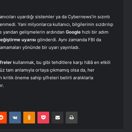
llanıcıları uyardığı sistemler ya da Cybernews’in sızıntı
nmedi. Yani milyonlarca kullanıcı, bilgilerinin sızdırılıp
te yandan gelişmelerin ardından
Google
hızlı bir adım
 değiştirme uyarısı
gönderdi. Aynı zamanda FBI da
klamamaları yönünde bir uyarı yayınladı.
freler
kullanmak, bu gibi tehditlere karşı hâlâ en etkili
enüz tam anlamıyla ortaya çıkmamış olsa da, her
n kritik öneme sahip şifreleri belirli aralıklarla
r.
erest
Reddit
VKontakte
Odnoklassniki
Pocket
E-Posta ile paylaş
Yazdır