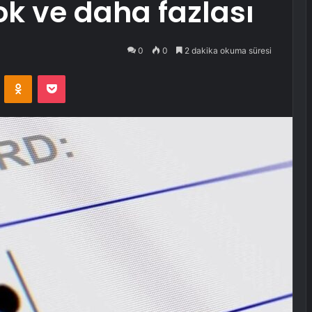
k ve daha fazlası
0
0
2 dakika okuma süresi
VKontakte
Odnoklassniki
Pocket