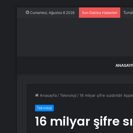
Tuna’
Cumartesi, Ağustos 8 2026
Son Dakika Haberleri
ANASAY
Anasayfa
/
Teknoloji
/
16 milyar şifre sızdırıldı! Ap
Teknoloji
16 milyar şifre s