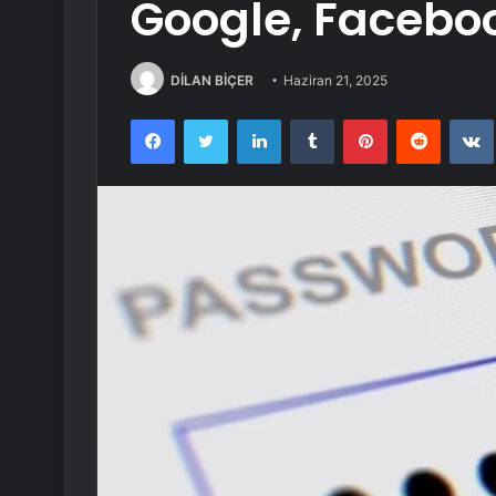
Google, Faceboo
DİLAN BİÇER
Haziran 21, 2025
Facebook
Twitter
LinkedIn
Tumblr
Pinterest
Reddit