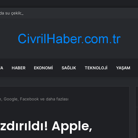
da su çekildi: Orta ve Güneydoğu Avrupa’da enerji krizi
FA
HABER
EKONOMI
SAĞLIK
TEKNOLOJI
YAŞAM
ple, Google, Facebook ve daha fazlası
ızdırıldı! Apple,