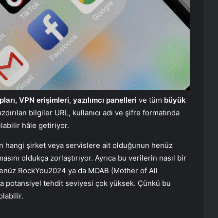
ları, VPN erişimleri
,
yazılımcı panelleri
ve tüm
büyük
zdırılan bilgiler URL, kullanıcı adı ve şifre formatında
abilir hâle getiriyor.
in hangi şirket veya servislere ait olduğunun henüz
sını oldukça zorlaştırıyor. Ayrıca bu verilerin nasıl bir
tı, henüz RockYou2024 ya da MOAB (Mother of All
da potansiyel tehdit seviyesi çok yüksek. Çünkü bu
abilir.