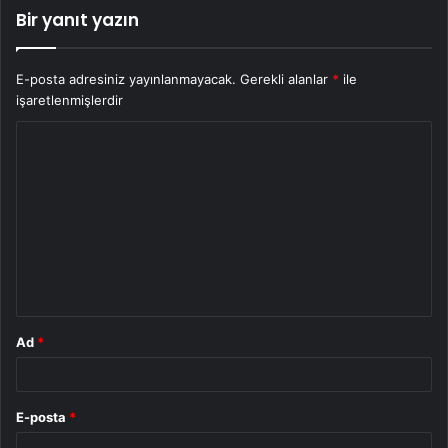
Bir yanıt yazın
E-posta adresiniz yayınlanmayacak.
Gerekli alanlar
*
ile
işaretlenmişlerdir
Y
o
r
u
m
*
Ad
*
E-posta
*