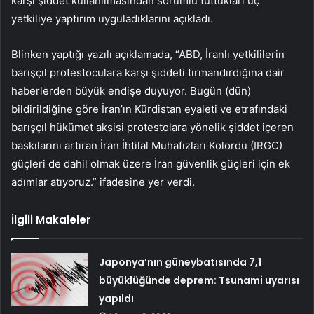
karşı şiddet kullanılmasından sorumlu tuttukları üç
yetkiliye yaptırım uyguladıklarını açıkladı.
Blinken yaptığı yazılı açıklamada, “ABD, İranlı yetkililerin
barışçıl protestoculara karşı şiddeti tırmandırdığına dair
haberlerden büyük endişe duyuyor. Bugün (dün)
bildirildiğine göre İran’ın Kürdistan eyaleti ve etrafındaki
barışçıl hükümet aksisi protestolara yönelik şiddet içeren
baskılarını artıran İran İhtilal Muhafızları Kolordu (IRGC)
güçleri de dahil olmak üzere İran güvenlik güçleri için ek
adımlar atıyoruz.” ifadesine yer verdi.
İlgili Makaleler
Japonya’nın güneybatısında 7,1
büyüklüğünde deprem: Tsunami uyarısı
yapıldı