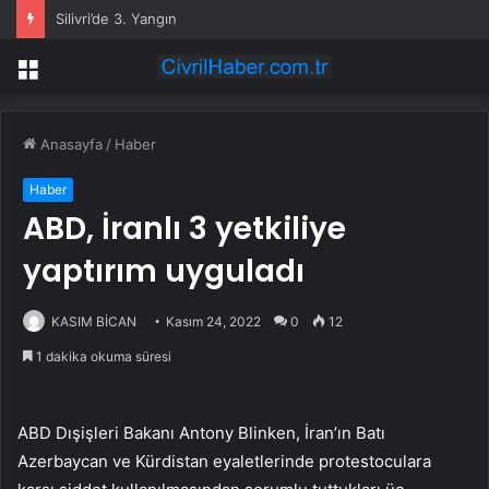
Silivri’de 3. Yangın
Menü
Anasayfa
/
Haber
Haber
ABD, İranlı 3 yetkiliye
yaptırım uyguladı
KASIM BİCAN
Kasım 24, 2022
0
12
1 dakika okuma süresi
ABD Dışişleri Bakanı Antony Blinken, İran’ın Batı
Azerbaycan ve Kürdistan eyaletlerinde protestoculara