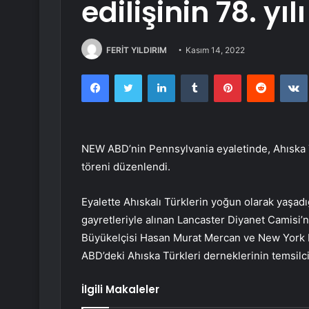
edilişinin 78. yıl
FERİT YILDIRIM
Kasım 14, 2022
Facebook
Twitter
LinkedIn
Tumblr
Pinterest
Reddit
NEW ABD’nin Pennsylvania eyaletinde, Ahıska Tü
töreni düzenlendi.
Eyalette Ahıskalı Türklerin yoğun olarak yaşad
gayretleriyle alınan Lancaster Diyanet Camisi’
Büyükelçisi Hasan Murat Mercan ve New York
ABD’deki Ahıska Türkleri derneklerinin temsilcile
İlgili Makaleler