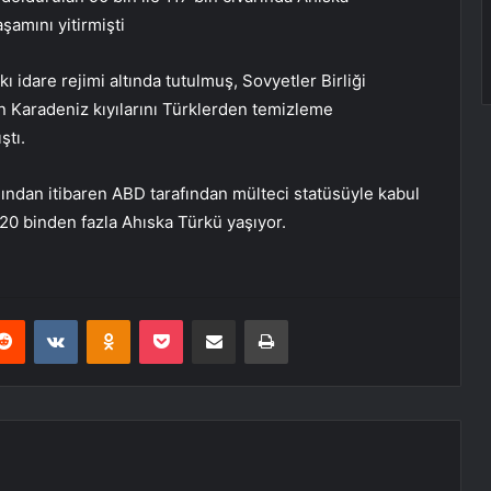
şamını yitirmişti
kı idare rejimi altında tutulmuş, Sovyetler Birliği
in Karadeniz kıyılarını Türklerden temizleme
ştı.
ılından itibaren ABD tarafından mülteci statüsüyle kabul
 20 binden fazla Ahıska Türkü yaşıyor.
erest
Reddit
VKontakte
Odnoklassniki
Pocket
E-Posta ile paylaş
Yazdır