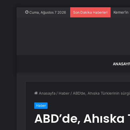
Kemer’in
Cuma, Ağustos 7 2026
Son Dakika Haberleri
ANASAY
Anasayfa
/
Haber
/
ABD’de, Ahıska Türklerinin sürgün 
Haber
ABD’de, Ahıska 