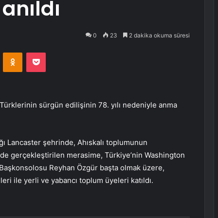
ı anıldı
0
23
2 dakika okuma süresi
VKontakte
Odnoklassniki
Pocket
rklerinin sürgün edilişinin 78. yılı nedeniyle anma
ığı Lancaster şehrinde, Ahıskalı toplumunun
nde gerçekleştirilen merasime, Türkiye’nin Washington
 Başkonsolosu Reyhan Özgür başta olmak üzere,
ri ile yerli ve yabancı toplum üyeleri katıldı.