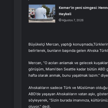
Kemer’in yeni simgesi: Henn
Heykeli
Ağustos 7, 2026
Büyükelçi Mercan, yaptığı konuşmada,Türklerin 
belirterek, bunların başında gelen Ahıska Türkl
Mercan, “O acıları anlamak ve gelecek kuşakla
görüşüm, Miami’den Seattle kadar bütün ABD ge
hafta olarak anmak, bunu yaşatmak lazım.” diy
Ahıskalıların sadece Türk ve Müslüman olduğu 
ABD’de yaşayan Ahıskalıların vatan aşkı, göster
söyleyerek, “Sizin burada imanınıza, kültürünü
oluyor.” dedi.