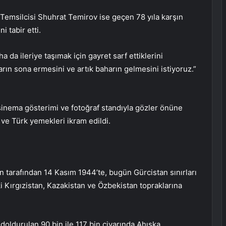
Temsilcisi Shuhrat Temirov ise geçen 78 yıla karşın
i tabir etti.
da ileriye taşımak için gayret sarf ettiklerini
ın sona ermesini ve artık baharın gelmesini istiyoruz.”
inema gösterimi ve fotoğraf standıyla gözler önüne
ı ve Türk yemekleri ikram edildi.
in tarafından 14 Kasım 1944’te, bugün Gürcistan sınırları
i Kırgızistan, Kazakistan ve Özbekistan topraklarına
 doldurulan 90 bin ile 117 bin civarında Ahıska