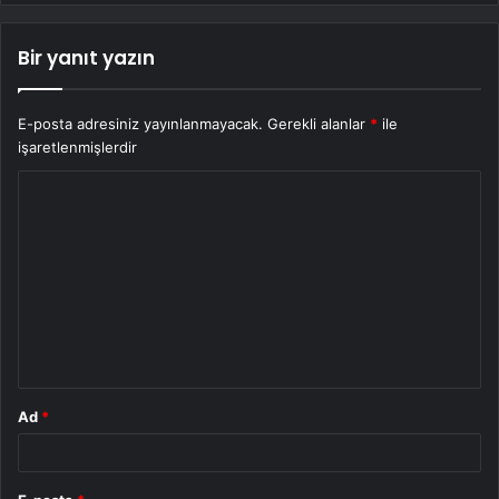
Bir yanıt yazın
E-posta adresiniz yayınlanmayacak.
Gerekli alanlar
*
ile
işaretlenmişlerdir
Y
o
r
u
m
*
Ad
*