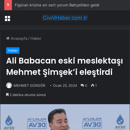
Figüran krizine en sert yorum Bahçeli’den geldi
Menü
Anasayfa
/
Haber
Haber
Ali Babacan eski meslektaşı
Mehmet Şimşek’i eleştirdi
MEHMET GÜNGÖR
Ocak 25, 2024
0
1
2 dakika okuma süresi