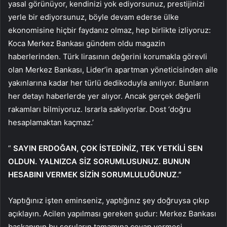
yasal görünüyor, kendinizi yok ediyorsunuz, prestijinizi
yerle bir ediyorsunuz, böyle devam ederse ülke
ekonomisine hiçbir faydanız olmaz, hep birlikte izliyoruz:
Koca Merkez Bankası gündem oldu magazin
haberlerinden. Türk lirasının değerini korumakla görevli
olan Merkez Bankası, Lider’in apartman yöneticisinden aile
yakınlarına kadar her türlü dedikoduyla anılıyor. Bunların
her detayı haberlerde yer alıyor. Ancak gerçek değerli
rakamları bilmiyoruz. Israrla saklıyorlar. Dost ‘doğru
hesaplamaktan kaçmaz.’
”
SAYIN ERDOĞAN, ÇOK İSTEDİNİZ, TEK YETKİLİ SEN
OLDUN. YALNIZCA SİZ SORUMLUSUNUZ. BUNUN
HESABINI VERMEK SİZİN SORUMLULUĞUNUZ.”
Yaptığınız işten eminseniz, yaptığınız şey doğruysa çıkıp
açıklayın. Acilen yapılması gereken şudur: Merkez Bankası
başkanının bu soruların tamamına cevap vermesi