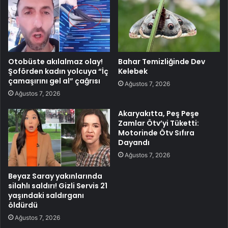
Otobüste akılalmaz olay!
Bahar Temizliğinde Dev
Şoförden kadın yolcuya “İç
Kelebek
çamaşırını gel al” çağrısı
Ağustos 7, 2026
Ağustos 7, 2026
Akaryakıtta, Peş Peşe
Zamlar Ötv’yi Tüketti:
Motorinde Ötv Sıfıra
Dayandı
Ağustos 7, 2026
Beyaz Saray yakınlarında
silahlı saldırı! Gizli Servis 21
yaşındaki saldırganı
öldürdü
Ağustos 7, 2026