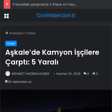
Fransa’daki yangınlarda 4 itfaiye eri hayatını kaybetti
Menü
Anasayfa
/
Haber
Haber
Aşkale’de Kamyon İşçilere
Çarptı: 5 Yaralı
MEHMET HAZBİN KAZBEK
Haziran 20, 2025
0
0
Bir dakikadan az