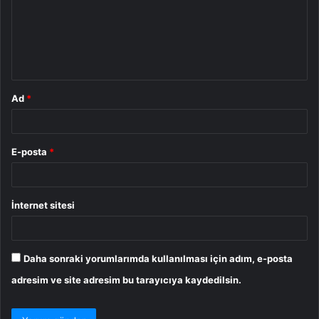
u
m
*
Ad
*
E-posta
*
İnternet sitesi
Daha sonraki yorumlarımda kullanılması için adım, e-posta
adresim ve site adresim bu tarayıcıya kaydedilsin.