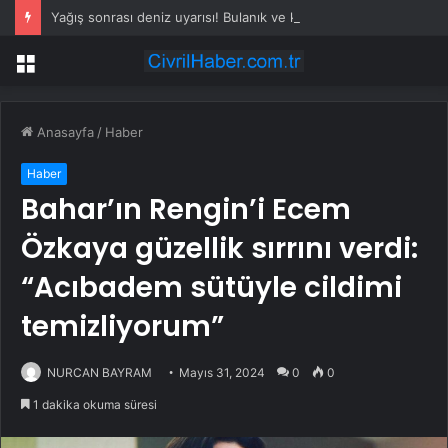
Yağış sonrası deniz uyarısı! Bulanık ve kötü kokulu suda yüzmeyin
Menü
Anasayfa
/
Haber
Haber
Bahar’ın Rengin’i Ecem
Özkaya güzellik sırrını verdi:
“Acıbadem sütüyle cildimi
temizliyorum”
NURCAN BAYRAM
Mayıs 31, 2024
0
0
1 dakika okuma süresi