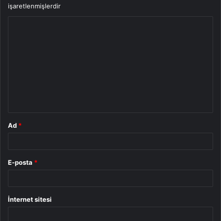
işaretlenmişlerdir
Y
o
r
u
m
*
Ad
*
E-posta
*
İnternet sitesi