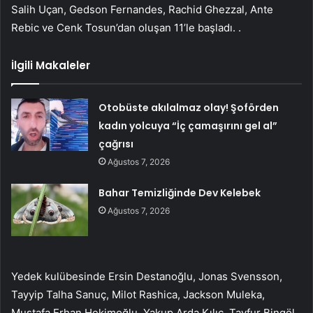
Salih Uçan, Gedson Fernandes, Rachid Ghezzal, Ante
Rebic ve Cenk Tosun’dan oluşan 11’le başladı. .
İlgili Makaleler
Otobüste akılalmaz olay! Şoförden
kadın yolcuya “İç çamaşırını gel al”
çağrısı
Ağustos 7, 2026
Bahar Temizliğinde Dev Kelebek
Ağustos 7, 2026
Yedek kulübesinde Ersin Destanoğlu, Jonas Svensson,
Tayyip Talha Sanuç, Milot Rashica, Jackson Muleka,
Mustafa Erhan Hekimoğlu, Yakup Arda Kılıç, Tayfur Bingöl,