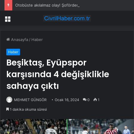
Otobüste akılalmaz olay! Şoförden kadın yolcuya “İç çamaşırını gel al” çağrısı
Menü
Anasayfa
/
Haber
Haber
Beşiktaş, Eyüpspor
karşısında 4 değişiklikle
sahaya çıktı
MEHMET GÜNGÖR
Ocak 16, 2024
0
1
1 dakika okuma süresi