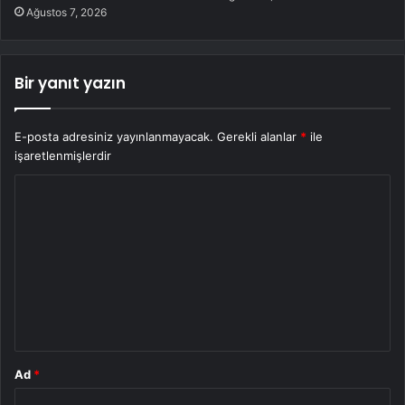
Ağustos 7, 2026
Bir yanıt yazın
E-posta adresiniz yayınlanmayacak.
Gerekli alanlar
*
ile
işaretlenmişlerdir
Y
o
r
u
m
*
Ad
*