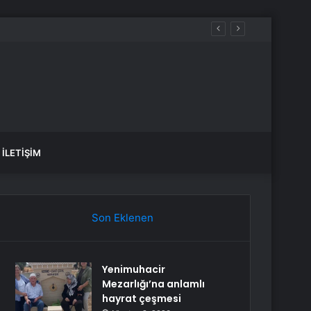
İLETIŞIM
Son Eklenen
Yenimuhacir
Mezarlığı’na anlamlı
hayrat çeşmesi