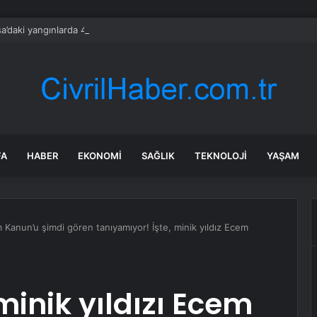
a’daki yangınlarda 4 itfaiye eri hayatını kaybetti
FA
HABER
EKONOMI
SAĞLIK
TEKNOLOJI
YAŞAM
m Kanun’u şimdi gören tanıyamıyor! İşte, minik yıldız Ecem
minik yıldızı Ecem