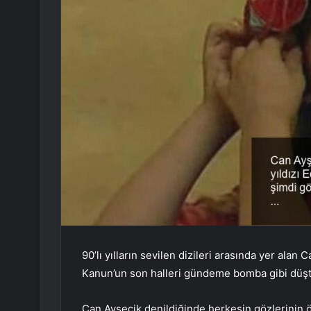
90’lı yılların sevilen dizileri arasında yer ala
Kanun’un son halleri gündeme bomba gibi düşt
Can Ayşecik denildiğinde herkesin gözlerinin ön