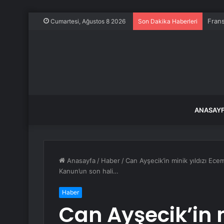
Frans
Cumartesi, Ağustos 8 2026
Son Dakika Haberleri
ANASAY
Anasayfa
/
Haber
/
Can Ayşecik’in minik yıldızı Ece
Kanun’un son hali…
Haber
Can Ayşecik’in 