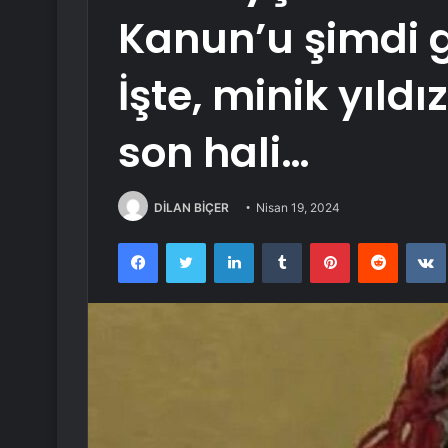
Kanun’u şimdi 
İşte, minik yıl
son hali…
DİLAN BİÇER
Nisan 19, 2024
Facebook
Twitter
LinkedIn
Tumblr
Pinterest
Reddit