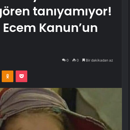
gören tanıyamıyor!
dız Ecem Kanun’un
0
0
Bir dakikadan az
VKontakte
Odnoklassniki
Pocket