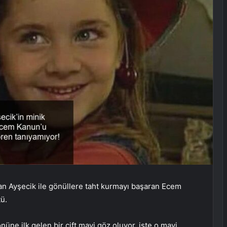
n Can Ayşecik ile gönüllere taht kurmayı başaran Ecem
ü.
üne ilk gelen bir çift mavi göz oluyor, işte o mavi