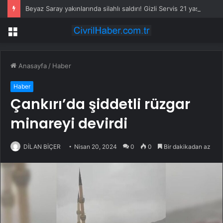
Beyaz Saray yakınlarında silahlı saldırı! Gizli Servis 21 yaşındaki saldırganı öldürdü
Menü
Anasayfa
/
Haber
Haber
Çankırı’da şiddetli rüzgar
minareyi devirdi
DİLAN BİÇER
Nisan 20, 2024
0
0
Bir dakikadan az