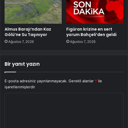
Almus Barajı’ndan Kaz
Figüran krizine en sert
Gölü’ne Su Taşınıyor
yorum Bahçeli’den geldi
Ağustos 7, 2026
Ağustos 7, 2026
Bir yanıt yazın
E-posta adresiniz yayınlanmayacak.
Gerekli alanlar
*
ile
işaretlenmişlerdir
Y
o
r
u