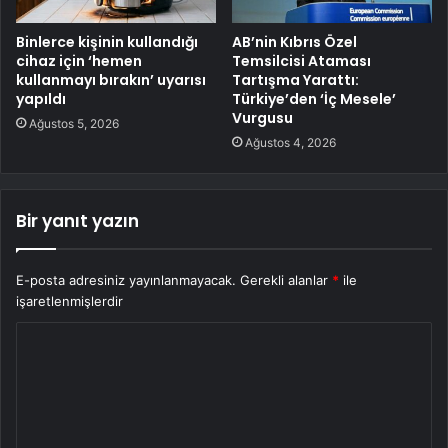
Binlerce kişinin kullandığı
AB’nin Kıbrıs Özel
cihaz için ‘hemen
Temsilcisi Ataması
kullanmayı bırakın’ uyarısı
Tartışma Yarattı:
yapıldı
Türkiye’den ‘İç Mesele’
Vurgusu
Ağustos 5, 2026
Ağustos 4, 2026
Bir yanıt yazın
E-posta adresiniz yayınlanmayacak.
Gerekli alanlar
*
ile
işaretlenmişlerdir
Y
o
r
u