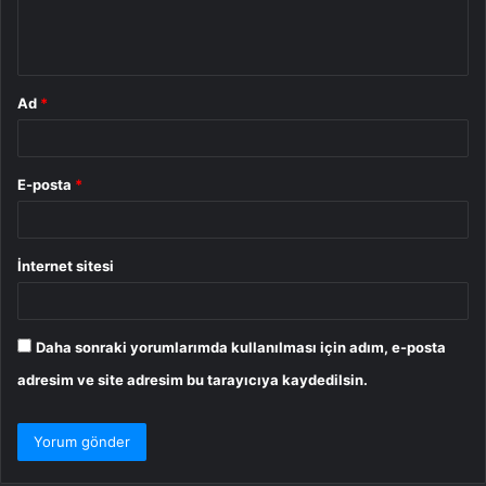
m
*
Ad
*
E-posta
*
İnternet sitesi
Daha sonraki yorumlarımda kullanılması için adım, e-posta
adresim ve site adresim bu tarayıcıya kaydedilsin.