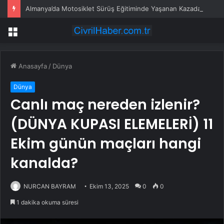
Almanya’da Motosiklet Sürüş Eğitiminde Yaşanan Kazada 16 Yayındaki Genç Kız Hayatını Kaybetti
Menü
Anasayfa
/
Dünya
Dünya
Canlı maç nereden izlenir?
(DÜNYA KUPASI ELEMELERİ) 11
Ekim günün maçları hangi
kanalda?
NURCAN BAYRAM
Ekim 13, 2025
0
0
1 dakika okuma süresi