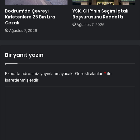
Bodrum’da Çevreyi
YSK, CHP’nin Seçim İptali
Kirletenlere 25 Bin Lira
Başvurusunu Reddetti
Cezalı
Ağustos 7, 2026
Ağustos 7, 2026
Bir yanıt yazın
E-posta adresiniz yayınlanmayacak.
Gerekli alanlar
*
ile
işaretlenmişlerdir
Y
o
r
u
m
*