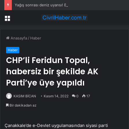
Yağış sonrası deniz uyarısı! Bulanık ve kötü kokulu suda yüzmeyin
Menü
Anasayfa
/
Haber
Haber
CHP’li Feridun Topal,
habersiz bir şekilde AK
Parti’ye üye yapıldı
KASIM BİCAN
Kasım 14, 2022
0
17
Bir dakikadan az
Çanakkale’de e-Devlet uygulamasından siyasi parti