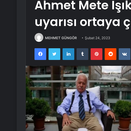
Ahmet Mete Işı
uyarısı ortaya ç
MEHMET GÜNGÖR
Şubat 24, 2023
Facebook
Twitter
LinkedIn
Tumblr
Pinterest
Reddit