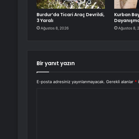
Burdur’da Ticari Araç Devrildi,
Kurban Bay
3 Yaralı
Dayanışma
Ağustos 8, 2026
Ağustos 8, 
Bir yanıt yazın
E-posta adresiniz yayınlanmayacak.
Gerekli alanlar
*
i
Y
o
r
u
m