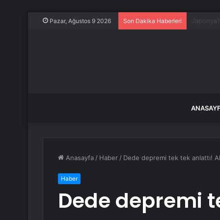
Silivri’de
Pazar, Ağustos 9 2026
Son Dakika Haberleri
ANASAY
Anasayfa
/
Haber
/
Dede depremi tek tek anlattı! Ah
Haber
Dede depremi te