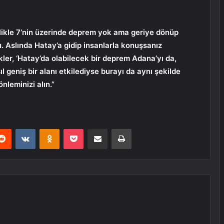
likle 7’nin üzerinde deprem yok ama geriye dönüp
. Aslında Hatay’a gidip insanlarla konuşsanız
ekler, ‘Hatay’da olabilecek bir deprem Adana’yı da,
ıl geniş bir alanı etkilediyse burayı da aynı şekilde
nleminizi alın.”
erest
Reddit
VKontakte
Odnoklassniki
Pocket
E-Posta ile paylaş
Yazdır