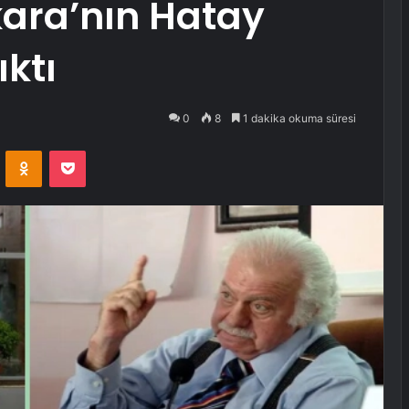
kara’nın Hatay
ıktı
0
8
1 dakika okuma süresi
VKontakte
Odnoklassniki
Pocket