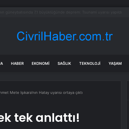
 3. Yangın
FA
HABER
EKONOMI
SAĞLIK
TEKNOLOJI
YAŞAM
met Mete Işıkara’nın Hatay uyarısı ortaya çıktı
k tek anlattı!