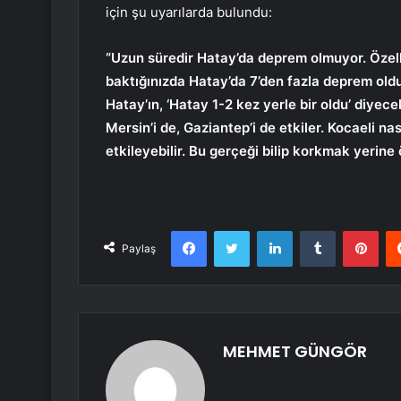
için şu uyarılarda bulundu:
“Uzun süredir Hatay’da deprem olmuyor. Özel
baktığınızda Hatay’da 7’den fazla deprem oldu
Hatay’ın, ‘Hatay 1-2 kez yerle bir oldu’ diyec
Mersin’i de, Gaziantep’i de etkiler. Kocaeli nas
etkileyebilir. Bu gerçeği bilip korkmak yerine ö
Facebook
Twitter
LinkedIn
Tumblr
Pint
Paylaş
MEHMET GÜNGÖR