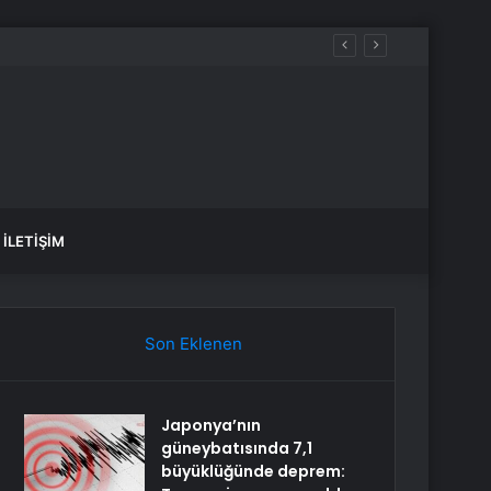
İLETIŞIM
Son Eklenen
Japonya’nın
güneybatısında 7,1
büyüklüğünde deprem: