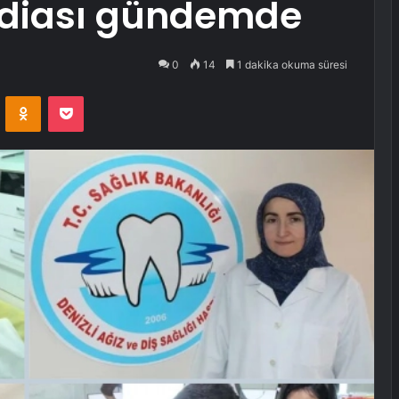
iddiası gündemde
0
14
1 dakika okuma süresi
VKontakte
Odnoklassniki
Pocket