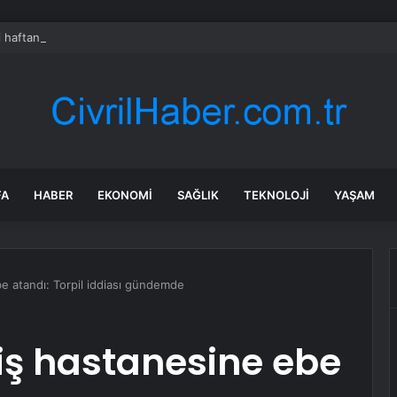
i haftanın zirvesinde
FA
HABER
EKONOMI
SAĞLIK
TEKNOLOJI
YAŞAM
be atandı: Torpil iddiası gündemde
iş hastanesine ebe