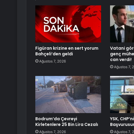
Figüran krizine en sert yorum
Vatani gör
Bahçeli’den geldi
genç mühe
can verdi!
Ağustos 7, 2026
Ağustos 7, 
Bodrum’da Çevreyi
YSK, CHP’ni
Kirletenlere 25 Bin Lira Cezalı
Başvurusu
Ağustos 7, 2026
Ağustos 7, 