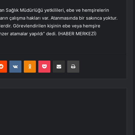
yan Sağlık Müdürlüğü yetkilileri, ebe ve hemşirelerin
ların çalışma hakları var. Atanmasında bir sakınca yoktur.
ylerdir. Görevlendirilen kişinin ebe veya hemşire
nzer atamalar yapıldı” dedi. (HABER MERKEZİ)
erest
Reddit
VKontakte
Odnoklassniki
Pocket
E-Posta ile paylaş
Yazdır