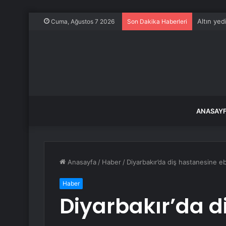
Altın yed
Cuma, Ağustos 7 2026
Son Dakika Haberleri
ANASAY
Anasayfa
/
Haber
/
Diyarbakır’da diş hastanesine e
Haber
Diyarbakır’da d