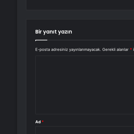
Bir yanıt yazın
E-posta adresiniz yayınlanmayacak.
Gerekli alanlar
*
i
Y
o
r
u
m
*
Ad
*