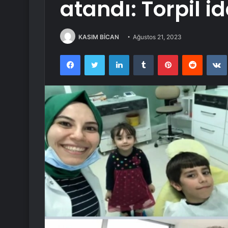
atandı: Torpil 
KASIM BİCAN
Ağustos 21, 2023
Facebook
Twitter
LinkedIn
Tumblr
Pinterest
Reddit