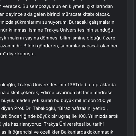
am verecek. Bu sempozyumun en kıymetli çıktılarından
n deyince akla gelen birinci müracaat kitabı olacak.
ınızda şükranlarımı sunuyorum. Buradaki çalışmaların
rünür kılınması ismine Trakya Üniversitesi’nin sunduğu
ştırmaların yayına dönmesi bilim ismine olduğu üzere
kazanımdır. Bildiri gönderen, sunumlar yapacak olan her
im” diye konuştu.
bakoğlu, Trakya Üniversitesi’nin 1361’de bu topraklarda
una dikkat çekerek, Edirne civarında 56 tane medrese
u büyük medeniyeti kuran bu büyük millet son 200 yıl
diyen Prof. Dr. Tabakoğlu, “Biraz hafızasını yetirdi,
ürk önderliğinde büyük bir uğraş ile 100. Yılımızda artık
yıla hazırlanıyoruz. Trakya Üniversitesi bu tarihi
 asıllı öğrencisi ve özellikler Balkanlarda dokunmadık