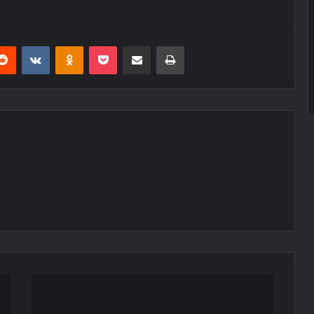
erest
Reddit
VKontakte
Odnoklassniki
Pocket
E-Posta ile paylaş
Yazdır