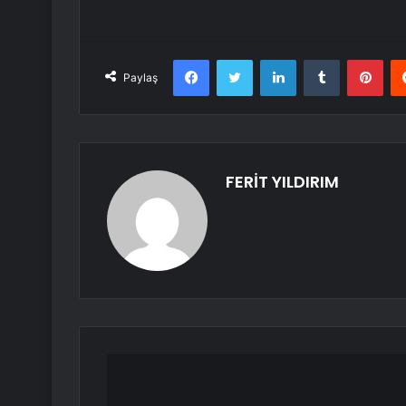
Facebook
Twitter
LinkedIn
Tumblr
Pint
Paylaş
FERİT YILDIRIM