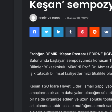
Keşan’ sempo
FERİT YILDIRIM
Kasım 18, 2022
Facebook
Twitter
LinkedIn
Tumblr
Pinterest
Reddit
Erdoğan DEMİR -Keşan Postası / EDİRNE (İGF
Salonu’nda başlayan sempozyumda konuşan Tra
Bilimler Yüksekokulu Müdürü Prof. Dr. Ahmet At
ışık tutacak bilimsel faaliyetlerimizi titizlikle pl
Keşan TSO İdare Heyeti Lideri İsmail Şapçı yapı
amaçlarına bir adım daha yakın olacağını söz ett
bir halde organize edilen ve uzun soluklu toplan
art planında, tabiri caizse mutfağında emek sa