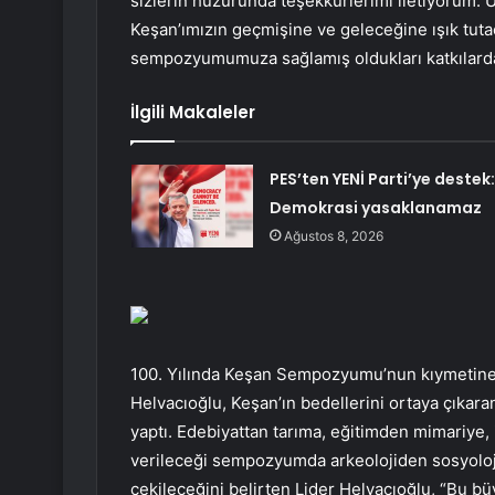
sizlerin huzurunda teşekkürlerimi iletiyorum. Ü
Keşan’ımızın geçmişine ve geleceğine ışık tut
sempozyumumuza sağlamış oldukları katkılarda
İlgili Makaleler
PES’ten YENİ Parti’ye destek:
Demokrasi yasaklanamaz
Ağustos 8, 2026
100. Yılında Keşan Sempozyumu’nun kıymetine 
Helvacıoğlu, Keşan’ın bedellerini ortaya çıka
yaptı. Edebiyattan tarıma, eğitimden mimariye, i
verileceği sempozyumda arkeolojiden sosyolojiy
çekileceğini belirten Lider Helvacıoğlu, “Bu b