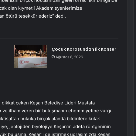
lkemizin birçok noktasından gelen ortak fikir birliğinde
acak olan kıymetli Akademisyenlerimize
n ötürü teşekkür ederiz” dedi.
Çocuk Korosundan İlk Konser
Ağustos 8, 2026
dikkat çeken Keşan Belediye Lideri Mustafa
ran ve ilham veren bir buluşmanın ehemmiyetine vurgu
ktisattan hukuka birçok alanda bildirilere kulak
e, jeolojiden biyolojiye Keşan’ın adeta röntgeninin
üyük buluşma, Keşan’ı geliştirmek uğraşımızda Keşan