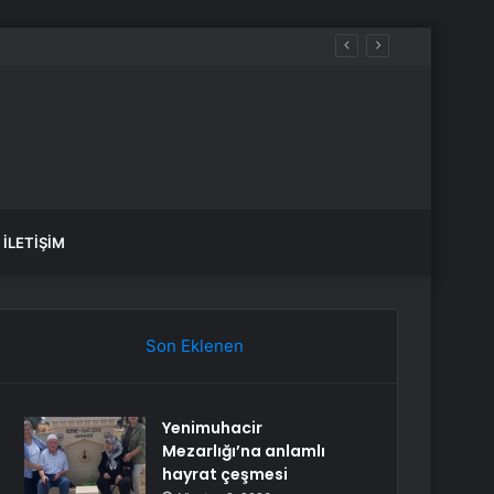
İLETIŞIM
Son Eklenen
Yenimuhacir
Mezarlığı’na anlamlı
hayrat çeşmesi