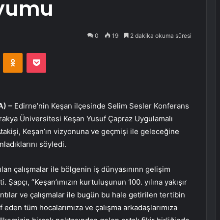
zyumu
0
19
2 dakika okuma süresi
VKontakte
Odnoklassniki
Pocket
A) –
Edirne’nin Keşan ilçesinde Selim Sesler Konferans
kya Üniversitesi Keşan Yusuf Çapraz Uygulamalı
akişi, Keşan’ın vizyonuna ve geçmişi ile geleceğine
anladıklarını söyledi.
lan çalışmalar ile bölgenin iş dünyasınınn gelişim
i. Şapçı, “Keşan’ımızın kurtuluşunun 100. yılına yakışır
tılar ve çalışmalar ile bugün bu hale getirilen tertibin
rf eden tüm hocalarımıza ve çalışma arkadaşlarımıza