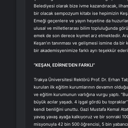
Belediyesi olarak bize ivme kazandıracak, ilh
bir olacak sempozyum kitabı ise hepimizin Keşa
Emeği geçenlere ve yayın heyetine da huzurlar
ulusal ve milletlerarası bilim topluluğunda gö
emek de son derece kıymet arz etmektedir. Ara
Keşan’ın tanınması ve gelişmesi ismine da bir 
bir akademisyenimize farklı ayrı teşekkür eder
“KEŞAN, EDİRNE’DEN FARKLI”
Trakya Üniversitesi Rektörü Prof. Dr. Erhan Ta
kurulan ilk eğitim kurumlarının devamın olduğ
ve eğitim kurumunun varlığına vurgu yaptı. “B
büyük acılar yaşadı. 4 işgal gördü bu topraklar” 
kendi benliğini unuttu. Gazi Mustafa Kemal Atat
yavaş yavaş ayağa kalkıyoruz ve bir sonraki 100 
misyonuyla 42 bin 500 öğrencisi, 5 bin yabancı