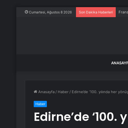
Frans
Cumartesi, Ağustos 8 2026
Son Dakika Haberleri
ANASAY
Anasayfa
/
Haber
/
Edirne’de ‘100. yılında her yö
Haber
Edirne’de ‘100. 