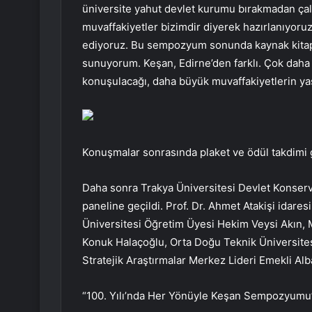
üniversite yahut devlet kurumu bırakmadan çalı
muvaffakiyetler bizimdir diyerek hazırlanıyoruz
ediyoruz. Bu sempozyum sonunda kaynak kitap 
sunuyorum. Keşan, Edirne’den farklı. Çok daha 
konuşulacağı, daha büyük muvaffakiyetlerin yaş
Konuşmalar sonrasında plaket ve ödül takdimi g
Daha sonra Trakya Üniversitesi Devlet Konservat
paneline geçildi. Prof. Dr. Ahmet Atakişi idares
Üniversitesi Öğretim Üyesi Hekim Veysi Akın, 
Konuk Halaçoğlu, Orta Doğu Teknik Üniversites
Stratejik Araştırmalar Merkez Lideri Emekli Al
“100. Yılı’nda Her Yönüyle Keşan Sempozyum