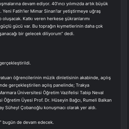
şmalarına devam ediyor. 40’ıncı yılımızda artık büyük
. Yeni Fatih’ler Mimar Sinan’lar yetiştirmeye uğraş
oluşacak. Katkı veren herkese şükranlarımı
güçlü gücü var. Bu toprağın kıymetlerinin daha çok
anacağı bir gelecek diliyorum” dedi.
erçekleştirildi.
uarı öğrencilerinin müzik dinletisinin akabinde, açılış
inde gerçekleştirilen açılış panelinde; Trakya
Marmara Üniversitesi Öğretim Vazifelisi Tabip Neval
i Öğretim Üyesi Prof. Dr. Hüseyin Bağcı, Rumeli Balkan
bay Süheyl Çobanoğlu konuşmacı olarak yer aldı.
u” bugün de devam edecek.