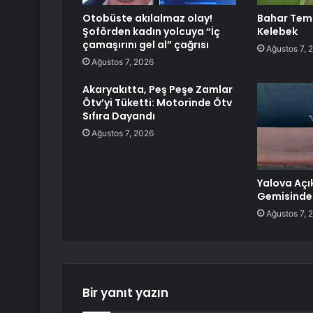
Otobüste akılalmaz olay!
Bahar Temi
Şoförden kadın yolcuya “İç
Kelebek
çamaşırını gel al” çağrısı
Ağustos 7, 
Ağustos 7, 2026
Akaryakıtta, Peş Peşe Zamlar
Ötv’yi Tüketti: Motorinde Ötv
Sıfıra Dayandı
Ağustos 7, 2026
Yalova Açı
Gemisinde
Ağustos 7, 
Bir yanıt yazın