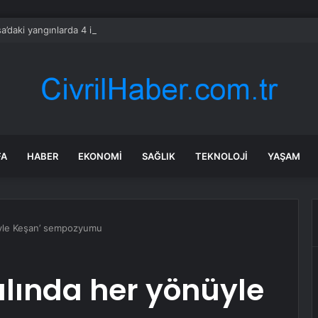
a’daki yangınlarda 4 itfaiye eri hayatını kaybetti
FA
HABER
EKONOMI
SAĞLIK
TEKNOLOJI
YAŞAM
nüyle Keşan’ sempozyumu
yılında her yönüyle