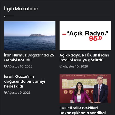
İlgili Makaleler
İran Hürmüz Boğazı’nda 25
Açık Radyo, RTÜK’ün lisans
Gemiyi Korudu
iptalini AYM’ye götürdü
Ağustos 10, 2026
Ağustos 10, 2026
İsrail, Gazze’nin
doğusunda bir camiyi
hedef aldı
Ağustos 9, 2026
EMEP’li milletvekilleri,
Bakan Işıkhan’a sendikal