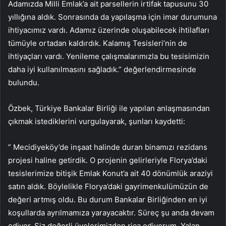
Adamızda Milli Emlak’a ait parsellerin irtifak tapusunu 30
yıllığına aldık. Sonrasında da yapılaşma için imar durumuna
ihtiyacımız vardı. Adamız üzerinde oluşabilecek ihtilafları
tümüyle ortadan kaldırdık. Kalamış Tesisleri’nin de
ihtiyaçları vardı. Yenileme çalışmalarımızla bu tesisimizin
daha iyi kullanılmasını sağladık.” değerlendirmesinde
bulundu.
Özbek, Türkiye Bankalar Birliği ile yapılan anlaşmasından
çıkmak istediklerini vurgulayarak, şunları kaydetti:
” Mecidiyeköy’de inşaat halinde duran binamızı rezidans
projesi haline getirdik. O projenin gelirleriyle Florya’daki
tesislerimize bitişik Emlak Konut’a ait 40 dönümlük araziyi
satın aldık. Böylelikle Florya’daki gayrimenkulümüzün de
değeri artmış oldu. Bu durum Bankalar Birliğinden en iyi
koşullarda ayrılmamıza yarayacaktır. Süreç şu anda devam
ediyor. Siz değerli üyelerimizden rica ediyorum. Yalan