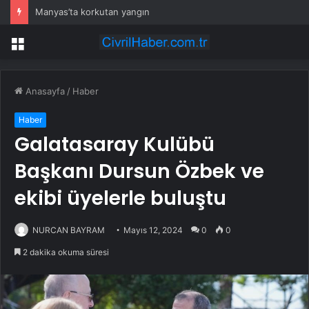
Manyas’ta korkutan yangın
Menü
Anasayfa
/
Haber
Haber
Galatasaray Kulübü
Başkanı Dursun Özbek ve
ekibi üyelerle buluştu
NURCAN BAYRAM
Mayıs 12, 2024
0
0
2 dakika okuma süresi