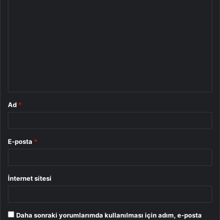
Y
o
r
u
m
*
Ad
*
E-posta
*
İnternet sitesi
Daha sonraki yorumlarımda kullanılması için adım, e-posta