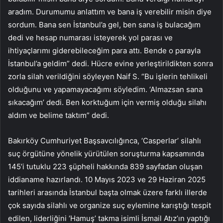
aradım. Durumumu anlattım ve bana iş verebilir misin diye
sordum. Bana sen İstanbul’a gel, ben sana iş bulacağım
dedi ve hesap numarası isteyerek yol parası ve
ihtiyaçlarımı giderebileceğim para attı. Bende o parayla
İstanbul’a geldim” dedi. Hücre evine yerleştirildikten sonra
zorla silah verildiğini söyleyen Naif S. “Bu işlerin tehlikeli
olduğunu ve yapamayacağımı söyledim. ‘Almazsan sana
sıkacağım’ dedi. Ben korktuğum için vermiş olduğu silahı
aldım ve belime taktım” dedi.
Bakırköy Cumhuriyet Başsavcılığınca, ‘Casperlar’ silahlı
suç örgütüne yönelik yürütülen soruşturma kapsamında
145’i tutuklu 223 şüpheli hakkında 839 sayfadan oluşan
iddianame hazırlandı. 10 Mayıs 2023 ve 29 Haziran 2025
tarihleri arasında İstanbul başta olmak üzere farklı illerde
çok sayıda silahlı ve organize suç eylemine karıştığı tespit
edilen, liderliğini ‘Hamuş’ takma isimli İsmail Atız’ın yaptığı