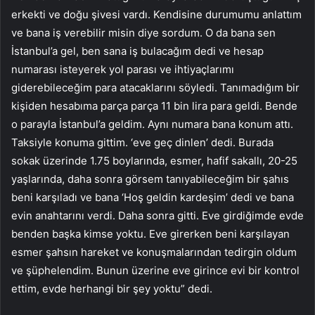
erkekti ve doğu şivesi vardı. Kendisine durumumu anlattım
ve bana iş verebilir misin diye sordum. O da bana sen
İstanbul’a gel, ben sana iş bulacağım dedi ve hesap
numarası isteyerek yol parası ve ihtiyaçlarımı
giderebileceğim para atacaklarını söyledi. Tanımadığım bir
kişiden hesabıma parça parça 11 bin lira para geldi. Bende
o parayla İstanbul’a geldim. Aynı numara bana konum attı.
Taksiyle konuma gittim. ‘eve geç dinlen’ dedi. Burada
sokak üzerinde 1.75 boylarında, esmer, hafif sakallı, 20-25
yaşlarında, daha sonra görsem tanıyabileceğim bir şahıs
beni karşıladı ve bana ‘Hoş geldin kardeşim’ dedi ve bana
evin anahtarını verdi. Daha sonra gitti. Eve girdiğimde evde
benden başka kimse yoktu. Eve girerken beni karşılayan
esmer şahsın hareket ve konuşmalarından tedirgin oldum
ve şüphelendim. Bunun üzerine eve girince evi bir kontrol
ettim, evde herhangi bir şey yoktu” dedi.