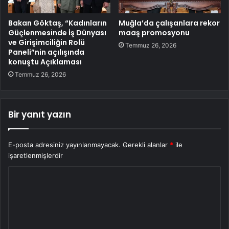
Bakan Göktaş, “Kadınların
Muğla’da çalışanlara rekor
Güçlenmesinde İş Dünyası
maaş promosyonu
ve Girişimciliğin Rolü
Temmuz 26, 2026
Paneli”nin açılışında
konuştu Açıklaması
Temmuz 26, 2026
Bir yanıt yazın
E-posta adresiniz yayınlanmayacak.
Gerekli alanlar
*
ile
işaretlenmişlerdir
Y
o
r
u