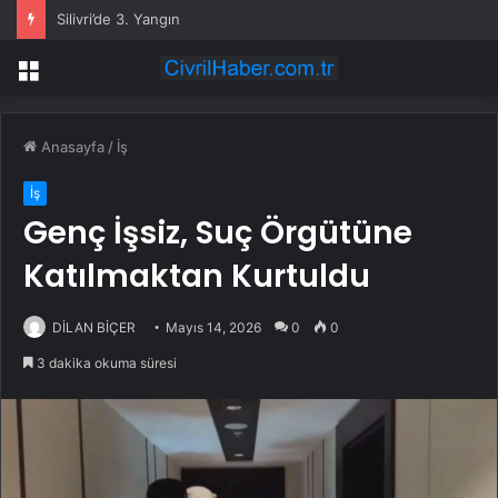
Silivri’de 3. Yangın
Menü
Anasayfa
/
İş
İş
Genç İşsiz, Suç Örgütüne
Katılmaktan Kurtuldu
DİLAN BİÇER
Mayıs 14, 2026
0
0
3 dakika okuma süresi