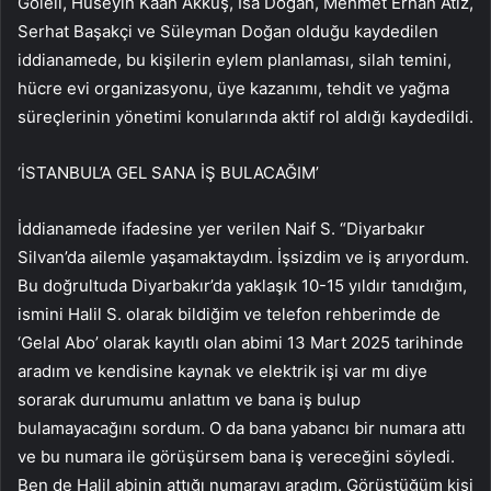
Göleli, Hüseyin Kaan Akkuş, İsa Doğan, Mehmet Erhan Atız,
Serhat Başakçi ve Süleyman Doğan olduğu kaydedilen
iddianamede, bu kişilerin eylem planlaması, silah temini,
hücre evi organizasyonu, üye kazanımı, tehdit ve yağma
süreçlerinin yönetimi konularında aktif rol aldığı kaydedildi.
‘İSTANBUL’A GEL SANA İŞ BULACAĞIM’
İddianamede ifadesine yer verilen Naif S. “Diyarbakır
Silvan’da ailemle yaşamaktaydım. İşsizdim ve iş arıyordum.
Bu doğrultuda Diyarbakır’da yaklaşık 10-15 yıldır tanıdığım,
ismini Halil S. olarak bildiğim ve telefon rehberimde de
‘Gelal Abo’ olarak kayıtlı olan abimi 13 Mart 2025 tarihinde
aradım ve kendisine kaynak ve elektrik işi var mı diye
sorarak durumumu anlattım ve bana iş bulup
bulamayacağını sordum. O da bana yabancı bir numara attı
ve bu numara ile görüşürsem bana iş vereceğini söyledi.
Ben de Halil abinin attığı numarayı aradım. Görüştüğüm kişi