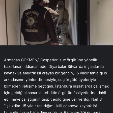
Armağan GÖKMEN/ ‘Casperlar’ suç örgütüne yönelik
hazırlanan iddianamede, Diyarbakır Silvan’da inşaatlarda
kaynak ve elektrik işi arayan bir gencin, 15 yıldır tanıdığı iş
arkadaşının yönlendirmesiyle, suç örgütü üyeleriyle
bilmeden iletişime geçtiğini, İstanbul’a inşaatlarda çalışmak
için geldiğini sanarak, tehditle örgütün faaliyetlerine dahil
edilmeye çalıştığının tespit edildiğine yer verildi. Naif S
“İşsizdim. 15 yıldır tanıdığım Halil ağabeye kaynak işi
bulabilir misin bana diye sordum. Bana verdiği numarayı