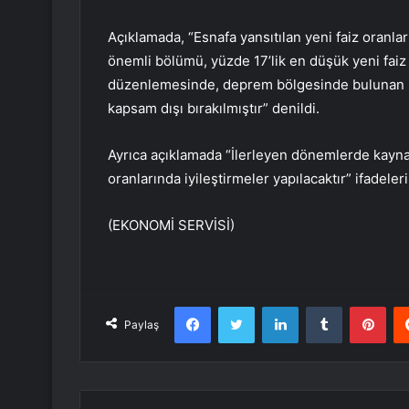
Açıklamada, “Esnafa yansıtılan yeni faiz oranla
önemli bölümü, yüzde 17’lik en düşük yeni faiz
düzenlemesinde, deprem bölgesinde bulunan 5 il
kapsam dışı bırakılmıştır” denildi.
Ayrıca açıklamada “İlerleyen dönemlerde kaynak 
oranlarında iyileştirmeler yapılacaktır” ifadeleri
(EKONOMİ SERVİSİ)
Facebook
Twitter
LinkedIn
Tumblr
Pint
Paylaş