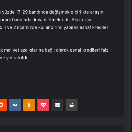
rı yüzde 17-29 bandında değişmekle birlikte artışın
 oranı bandında devam etmektedir. Faiz oranı
 ve 2 ilçemizde kullandırımı yapılan esnaf kredileri
maliyet azalışlarına bağlı olarak esnaf kredileri faiz
ne yer verildi.
erest
Reddit
VKontakte
Odnoklassniki
Pocket
E-Posta ile paylaş
Yazdır