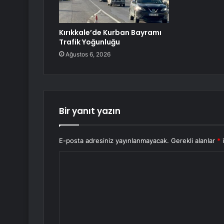
Kırıkkale’de Kurban Bayramı
Trafik Yoğunluğu
Ağustos 6, 2026
Bir yanıt yazın
E-posta adresiniz yayınlanmayacak.
Gerekli alanlar
*
i
Y
o
r
u
m