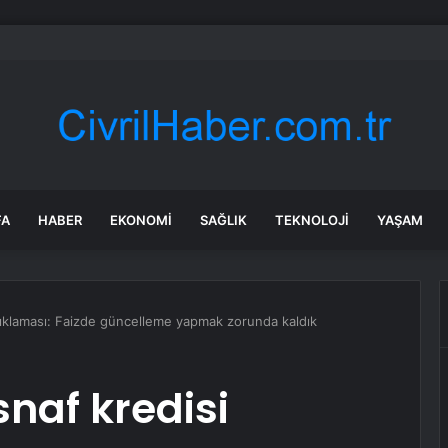
göl’ün lezzetleri vitrine çıkıyor
FA
HABER
EKONOMI
SAĞLIK
TEKNOLOJI
YAŞAM
çıklaması: Faizde güncelleme yapmak zorunda kaldık
naf kredisi