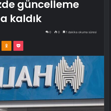
izde güncelleme
a kaldık
0
0
1 dakika okuma süresi
VKontakte
Odnoklassniki
Pocket