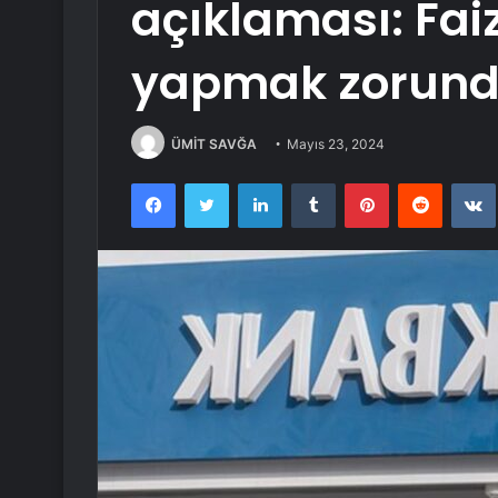
açıklaması: Fa
yapmak zorund
ÜMİT SAVĞA
Mayıs 23, 2024
Facebook
Twitter
LinkedIn
Tumblr
Pinterest
Reddit