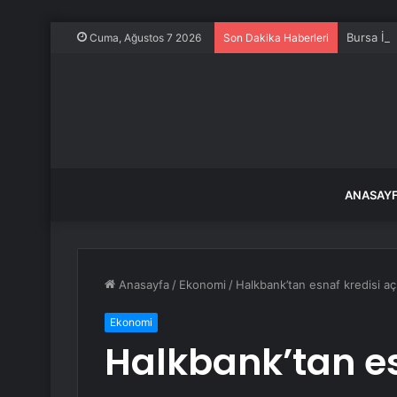
Bursa İne
Cuma, Ağustos 7 2026
Son Dakika Haberleri
ANASAY
Anasayfa
/
Ekonomi
/
Halkbank’tan esnaf kredisi a
Ekonomi
Halkbank’tan es