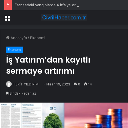
Fransa’daki yangınlarda 4 itfaiye eri hayatını kaybetti
Menü
Anasayfa
/
Ekonomi
Ekonomi
İş Yatırım’dan kayıtlı
sermaye artırımı
FERİT YILDIRIM
Nisan 19, 2023
0
14
Bir dakikadan az