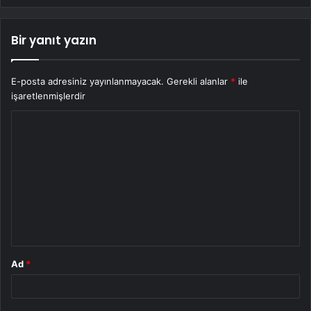
Bir yanıt yazın
E-posta adresiniz yayınlanmayacak.
Gerekli alanlar
*
ile
işaretlenmişlerdir
Y
o
r
u
m
*
Ad
*