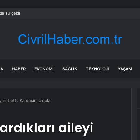
da su çekildi: Orta ve Güneydoğu Avrupa’da enerji krizi
FA
HABER
EKONOMI
SAĞLIK
TEKNOLOJI
YAŞAM
iyaret etti: Kardeşim oldular
rdıkları aileyi