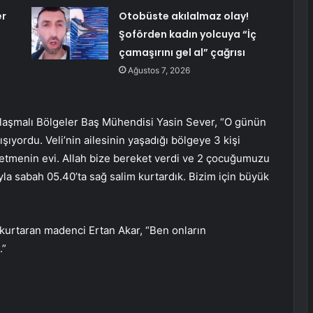
er
Otobüste akılalmaz olay!
Şoförden kadın yolcuya “İç
çamaşırını gel al” çağrısı
Ağustos 7, 2026
aşmalı Bölgeler Baş Mühendisi Yasin Sever, “O günün
şıyordu. Veli’nin ailesinin yaşadığı bölgeye 3 kişi
etmenin evi. Allah bize bereket verdi ve 2 çocuğumuzu
yla sabah 05.40’ta sağ salim kurtardık. Bizim için büyük
 kurtaran madenci Ertan Akar, “Ben onların
.”