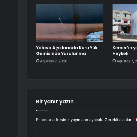
Yalova Açıklarında Kuru Yük
Kemer’in y
Gemisinde Yaralanma
Heykeli
Ağustos 7, 2026
Ağustos 7, 
Bir yanıt yazın
E-posta adresiniz yayınlanmayacak.
Gerekli alanlar
*
i
Y