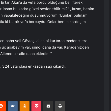
Ertan Akar’a da vefa borcu olduğunu belirterek,
insan bu kadar güzel seslenebilir mi?” , kızım, benim
cının yapabileceğini düşünmüyorum. ‘Bunları bulmam
lu ki bu bir vefa borcuydu. Onlar benim kardeşim
n baba Veli Gövtaş, ailesini kurtaran madencilere
im üç ağabeyim var, şimdi daha da var. Karadeniz’den
Aileme bir aile daha ekledim.”
, 324 vatandaşı enkazdan sağ çıkardı.
erest
Reddit
VKontakte
Odnoklassniki
Pocket
E-Posta ile paylaş
Yazdır