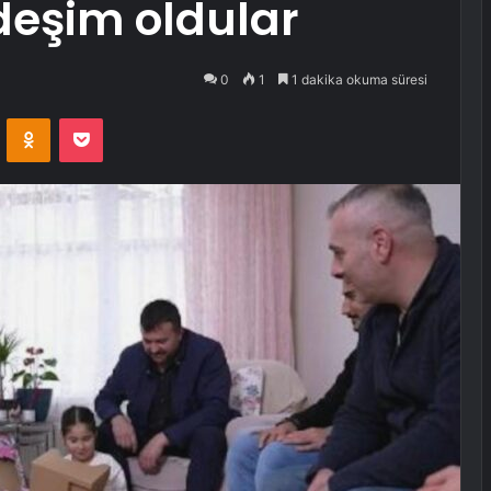
rdeşim oldular
0
1
1 dakika okuma süresi
VKontakte
Odnoklassniki
Pocket