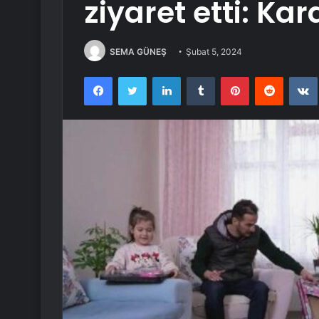
ziyaret etti: Ka
SEMA GÜNEŞ
Şubat 5, 2024
Facebook
Twitter
LinkedIn
Tumblr
Pinterest
Reddit