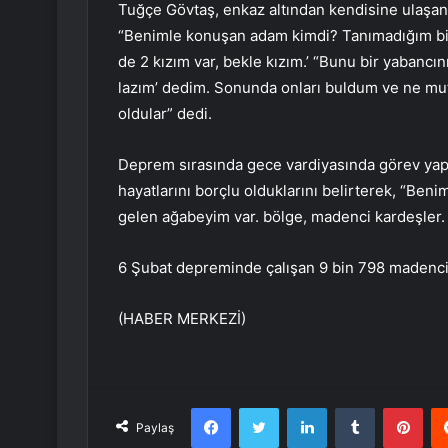
Tuğçe Gövtaş, enkaz altından kendisine ulaşan 
“Benimle konuşan adam kimdi? Tanımadığım bir 
de 2 kızım var, bekle kızım.’ “Bunu bir yaban
lazım’ dedim. Sonunda onları buldum ve ne mut
oldular” dedi.
Deprem sırasında gece vardiyasında görev yapa
hayatlarını borçlu olduklarını belirterek, “Ben
gelen ağabeyim var. bölge, madenci kardeşler. 
6 Şubat depreminde çalışan 9 bin 798 madenci
(HABER MERKEZİ)
Facebook
Twitter
LinkedIn
Tumblr
Pint
Paylaş