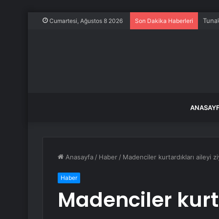
Tuna’
Cumartesi, Ağustos 8 2026
Son Dakika Haberleri
ANASAY
Anasayfa
/
Haber
/
Madenciler kurtardıkları aileyi z
Haber
Madenciler kurta