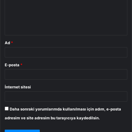
u
m
*
Ad
*
E-posta
*
İnternet sitesi
Daha sonraki yorumlarımda kullanılması için adım, e-posta
adresim ve site adresim bu tarayıcıya kaydedilsin.