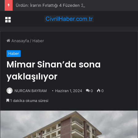
Ürdün: İran’ın Fırlattığı 4 Füzeden 3’ünü Engelledik, Biri Boş Alana Düştü
Menü
Anasayfa
/
Haber
Haber
Mimar Sinan’da sona
yaklaşılıyor
NURCAN BAYRAM
Haziran 1, 2024
0
0
1 dakika okuma süresi