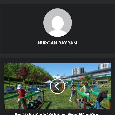
NURCAN BAYRAM
Beylikdüzü'nde 'Kırlangıç Gençlik'te 5'inci