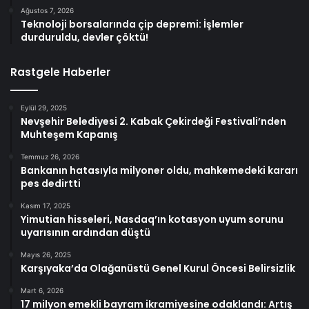
Ağustos 7, 2026
Teknoloji borsalarında çip depremi: İşlemler
durduruldu, devler çöktü!
Rastgele Haberler
Eylül 29, 2025
Nevşehir Belediyesi 2. Kabak Çekirdeği Festivali’nden
Muhteşem Kapanış
Temmuz 26, 2026
Bankanın hatasıyla milyoner oldu, mahkemedeki kararı
pes dedirtti
Kasım 17, 2025
Yimutian hisseleri, Nasdaq’ın kotasyon uyum sorunu
uyarısının ardından düştü
Mayıs 26, 2025
Karşıyaka’da Olağanüstü Genel Kurul Öncesi Belirsizlik
Mart 6, 2026
17 milyon emekli bayram ikramiyesine odaklandı: Artış