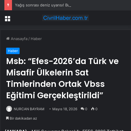
Yağış sonrası deniz uyarısı! Bulanık ve kötü kokulu suda yüzmeyin
Menü
Anasayfa
/
Haber
Haber
Msb: “Efes-2026’da Türk ve
Misafir Ülkelerin Sat
Timlerinden Ortak Vbss
Eğitimi Gerçekleştirildi”
NURCAN BAYRAM
Mayıs 18, 2026
0
0
Bir dakikadan az