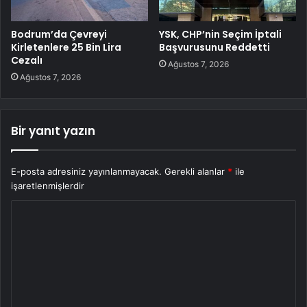
Bodrum’da Çevreyi
YSK, CHP’nin Seçim İptali
Kirletenlere 25 Bin Lira
Başvurusunu Reddetti
Cezalı
Ağustos 7, 2026
Ağustos 7, 2026
Bir yanıt yazın
E-posta adresiniz yayınlanmayacak.
Gerekli alanlar
*
ile
işaretlenmişlerdir
Y
o
r
u
m