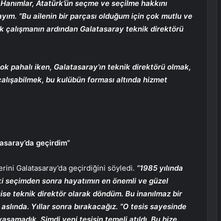
n. Hanımlar, Atatürk’ün seçme ve seçilme hakkını
yım. “Bu ailenin bir parçası olduğum için çok mutlu ve
ık çalışmanın ardından Galatasaray teknik direktörü
k pahalı iken, Galatasaray’ın teknik direktörü olmak,
çalışabilmek, bu kulübün forması altında hizmet
tasaray’da geçirdim”
rini Galatasaray’da geçirdiğini söyledi.
“1985 yılında
ki seçimden sonra hayatımın en önemli ve güzel
sise teknik direktör olarak döndüm. Bu inanılmaz bir
 aslında. Yıllar sonra bırakacağız. “O tesis sayesinde
yaşamadık. Şimdi yeni tesisin temeli atıldı. Bu bize