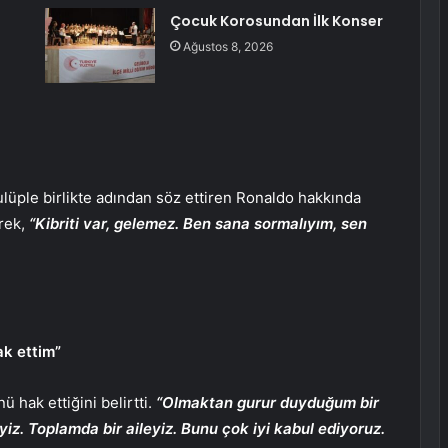
Çocuk Korosundan İlk Konser
Ağustos 8, 2026
lüple birlikte adından söz ettiren Ronaldo hakkında
rek,
“Kibriti var, gelemez. Ben sana sormalıyım, sen
ak ettim”
 hak ettiğini belirtti.
“Olmaktan gurur duyduğum bir
eyiz. Toplamda bir aileyiz. Bunu çok iyi kabul ediyoruz.