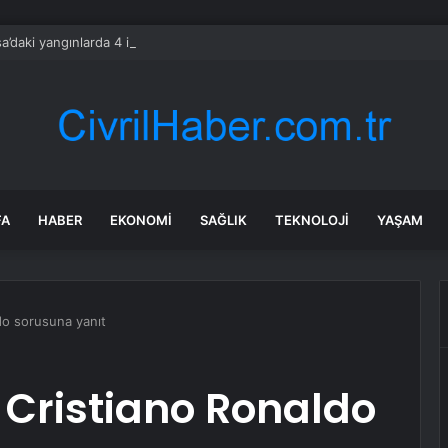
a’daki yangınlarda 4 itfaiye eri hayatını kaybetti
FA
HABER
EKONOMI
SAĞLIK
TEKNOLOJI
YAŞAM
do sorusuna yanıt
 Cristiano Ronaldo