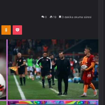
0
19
3 dakika okuma süresi
VKontakte
Odnoklassniki
Pocket