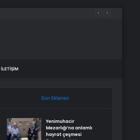
İLETIŞIM
Son Eklenen
Yenimuhacir
Mezarlığı’na anlamlı
hayrat çeşmesi