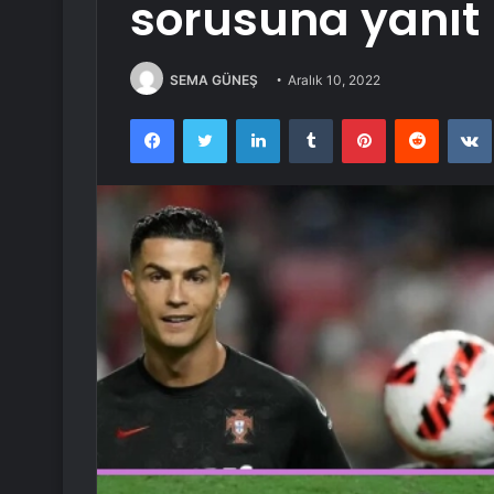
sorusuna yanıt
SEMA GÜNEŞ
Aralık 10, 2022
Facebook
Twitter
LinkedIn
Tumblr
Pinterest
Reddit