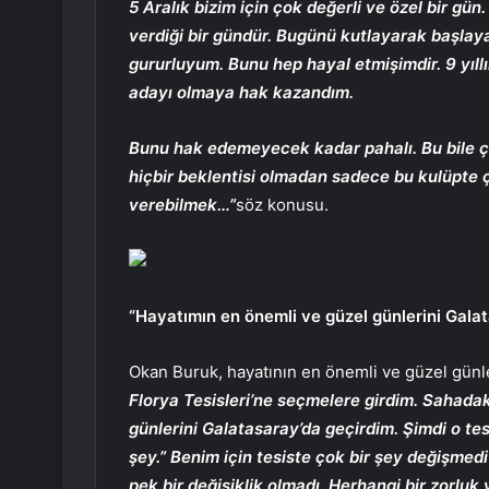
5 Aralık bizim için çok değerli ve özel bir gü
verdiği bir gündür. Bugünü kutlayarak başlaya
gururluyum. Bunu hep hayal etmişimdir. 9 yıll
adayı olmaya hak kazandım.
Bunu hak edemeyecek kadar pahalı. Bu bile ço
hiçbir beklentisi olmadan sadece bu kulüpte 
verebilmek…”
söz konusu.
“Hayatımın en önemli ve güzel günlerini Gala
Okan Buruk, hayatının en önemli ve güzel günle
Florya Tesisleri’ne seçmelere girdim. Sahada
günlerini Galatasaray’da geçirdim. Şimdi o te
şey.” Benim için tesiste çok bir şey değişmedi
pek bir değişiklik olmadı. Herhangi bir zorluk 