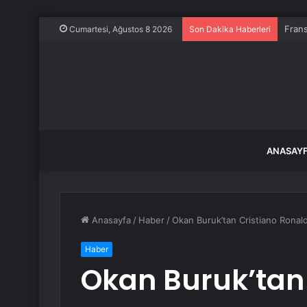
Frans
Cumartesi, Ağustos 8 2026
Son Dakika Haberleri
ANASAY
Anasayfa
/
Haber
/
Okan Buruk’tan Cristiano Ronal
Haber
Okan Buruk’tan