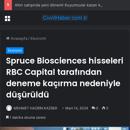
Altın satışında yeni dönem! Kuyumcular kazan kaldıracak
Menü
Anasayfa
/
Ekonomi
Ekonomi
Spruce Biosciences hisseleri
RBC Capital tarafından
deneme kaçırma nedeniyle
düşürüldü
MEHMET HAZBİN KAZBEK
Mart 14, 2024
0
0
1 dakika okuma süresi