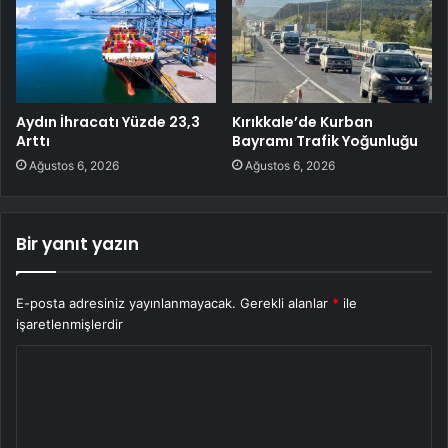
Aydın İhracatı Yüzde 23,3
Kırıkkale’de Kurban
Arttı
Bayramı Trafik Yoğunluğu
Ağustos 6, 2026
Ağustos 6, 2026
Bir yanıt yazın
E-posta adresiniz yayınlanmayacak.
Gerekli alanlar
*
ile
işaretlenmişlerdir
Y
o
r