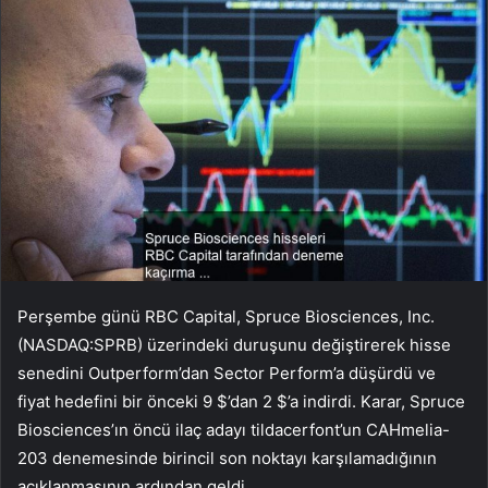
Perşembe günü RBC Capital, Spruce Biosciences, Inc.
(NASDAQ:SPRB) üzerindeki duruşunu değiştirerek hisse
senedini Outperform’dan Sector Perform’a düşürdü ve
fiyat hedefini bir önceki 9 $’dan 2 $’a indirdi. Karar, Spruce
Biosciences’ın öncü ilaç adayı tildacerfont’un CAHmelia-
203 denemesinde birincil son noktayı karşılamadığının
açıklanmasının ardından geldi.