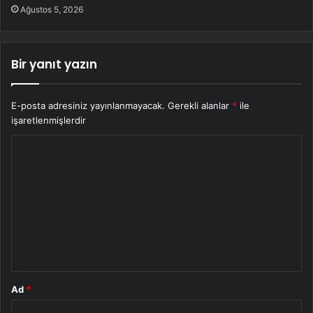
Ağustos 5, 2026
Bir yanıt yazın
E-posta adresiniz yayınlanmayacak.
Gerekli alanlar
*
ile
işaretlenmişlerdir
Y
o
r
u
m
*
Ad
*