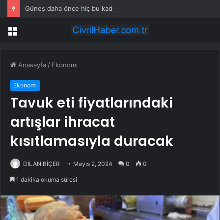
Güneş daha önce hiç bu kadar net görüntülenmedi: İşte yeni görseller
Menü
Anasayfa
/
Ekonomi
Ekonomi
Tavuk eti fiyatlarındaki
artışlar ihracat
kısıtlamasıyla duracak
DİLAN BİÇER
Mayıs 2, 2024
0
0
1 dakika okuma süresi