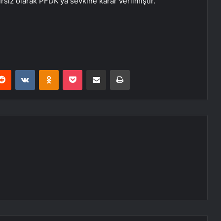
rsiz olarak PFDK’ya sevkine karar verilmiştir.
erest
Reddit
VKontakte
Odnoklassniki
Pocket
E-Posta ile paylaş
Yazdır