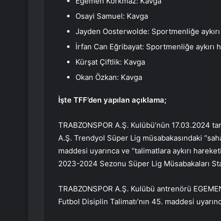
Egemen Korkmaz: Kavga
Osayi Samuel: Kavga
Jayden Oosterwolde: Sportmenliğe aykırı
İrfan Can Eğribayat: Sportmenliğe aykırı 
Kürşat Çiftlik: Kavga
Okan Özkan: Kavga
İşte TFF’den yapılan açıklama;
TRABZONSPOR A.Ş. Kulübü’nün 17.03.2024 t
A.Ş. Trendyol Süper Lig müsabakasındaki “saha o
maddesi uyarınca ve “talimatlara aykırı hareketi
2023-2024 Sezonu Süper Lig Müsabakaları Sta
TRABZONSPOR A.Ş. Kulübü antrenörü EGEMEN 
Futbol Disiplin Talimatı’nın 45. maddesi uyarınc