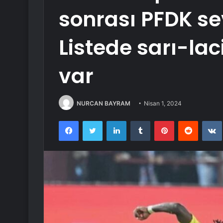
sonrası PFDK sev
Listede sarı-lac
var
NURCAN BAYRAM
Nisan 1, 2024
Facebook
Twitter
LinkedIn
Tumblr
Pinterest
Reddit