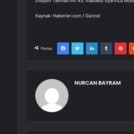
Disiplin Talimatı’nın 45. maddesi uyarınca tedbi
Kaynak: Haberler.com / Güncel
Facebook
Twitter
LinkedIn
Tumblr
Pint
Paylaş
NURCAN BAYRAM