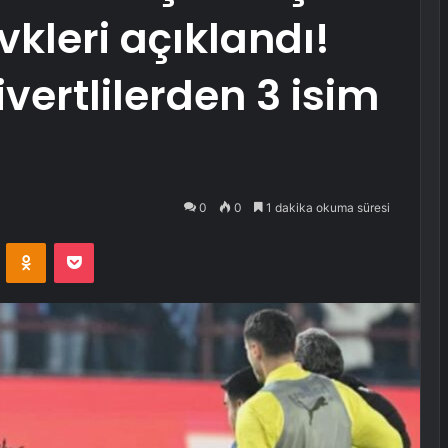
kleri açıklandı!
ivertlilerden 3 isim
0
0
1 dakika okuma süresi
VKontakte
Odnoklassniki
Pocket