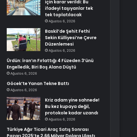
için karar verildi: Bu
ifadeyi taşıyanlar tek
tek toplatılacak
Ağustos 6, 2026
Baskil’de Şehit Fethi
Sekin Külliyesi’ne Çevre
Düzenlemesi
Ağustos 6, 2026
Ürdün: İran’ın Fırlattığı 4 Füzeden 3’ünü
Engelledik, Biri Boş Alana Düştü
Ağustos 6, 2026
Göcek’te Yanan Tekne Battı
Ağustos 6, 2026
Kriz adam yine sahnede!
Bu kez kupaya değil,
protokole kadar uzandı
Ağustos 6, 2026
Türkiye Ağır Ticari Araç Satış Sonrası
Pazarı 2025’te 2,66 Milyar Dolara Ulaştı