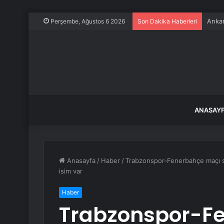
İran’
Perşembe, Ağustos 6 2026
Son Dakika Haberleri
ANASAY
Anasayfa
/
Haber
/
Trabzonspor-Fenerbahçe maçı son
isim var
Haber
Trabzonspor-F