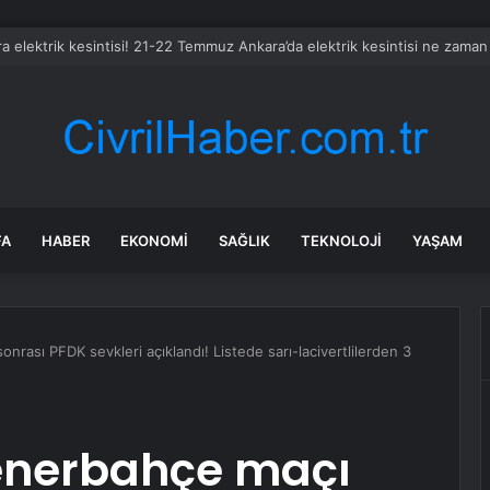
da dikkat çeken görüntüler: Halk sahilde silahlarla devriye atıyor
FA
HABER
EKONOMI
SAĞLIK
TEKNOLOJI
YAŞAM
rası PFDK sevkleri açıklandı! Listede sarı-lacivertlilerden 3
enerbahçe maçı