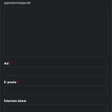
işaretlenmişlerdir
Y
o
r
u
m
*
Ad
*
E-posta
*
İnternet sitesi