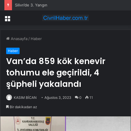
Silivri’de 3. Yangın
Menü
Anasayfa
/
Haber
Haber
Van’da 859 kök kenevir
tohumu ele geçirildi, 4
şüpheli yakalandı
KASIM BİCAN
Ağustos 3, 2023
0
11
Bir dakikadan az