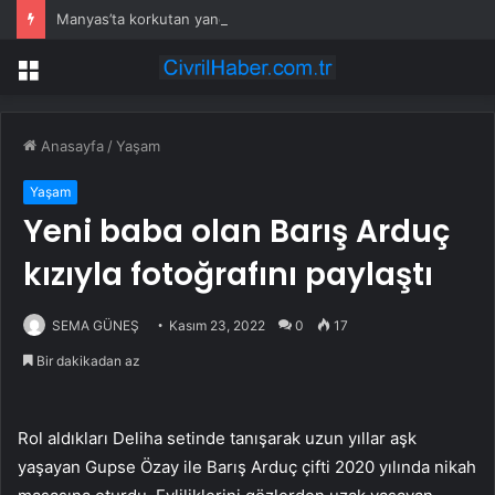
Manyas’ta korkutan yangın
Menü
Anasayfa
/
Yaşam
Yaşam
Yeni baba olan Barış Arduç
kızıyla fotoğrafını paylaştı
SEMA GÜNEŞ
Kasım 23, 2022
0
17
Bir dakikadan az
Rol aldıkları Deliha setinde tanışarak uzun yıllar aşk
yaşayan Gupse Özay ile Barış Arduç çifti 2020 yılında nikah