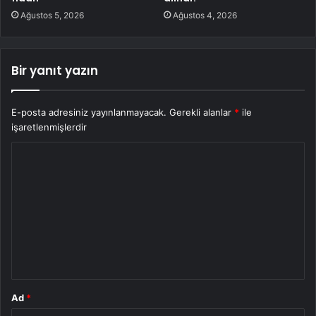
Ağustos 5, 2026
Ağustos 4, 2026
Bir yanıt yazın
E-posta adresiniz yayınlanmayacak.
Gerekli alanlar
*
ile
işaretlenmişlerdir
Y
o
r
u
m
*
Ad
*