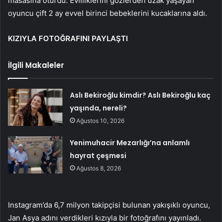
masasına oturdu. Evliliklerini gözlerden uzak yaşayan
oyuncu çift 2 ay evvel birinci bebeklerini kucaklarına aldı.
KIZIYLA FOTOĞRAFINI PAYLAŞTI
İlgili Makaleler
Aslı Bekiroğlu kimdir? Aslı Bekiroğlu kaç
yaşında, nereli?
Ağustos 10, 2026
Yenimuhacir Mezarlığı’na anlamlı
hayrat çeşmesi
Ağustos 8, 2026
Instagram’da 6,7 milyon takipçisi bulunan yakışıklı oyuncu,
Jan Asya adını verdikleri kızıyla bir fotoğrafını yayınladı.