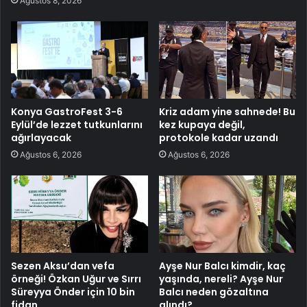
Ağustos 8, 2026
Konya GastroFest 3-6
Kriz adam yine sahnede! Bu
Eylül’de lezzet tutkunlarını
kez kupaya değil,
ağırlayacak
protokole kadar uzandı
Ağustos 6, 2026
Ağustos 6, 2026
Sezen Aksu’dan vefa
Ayşe Nur Balcı kimdir, kaç
örneği! Özkan Uğur ve Sırrı
yaşında, nereli? Ayşe Nur
Süreyya Önder için 10 bin
Balcı neden gözaltına
fidan
alındı?