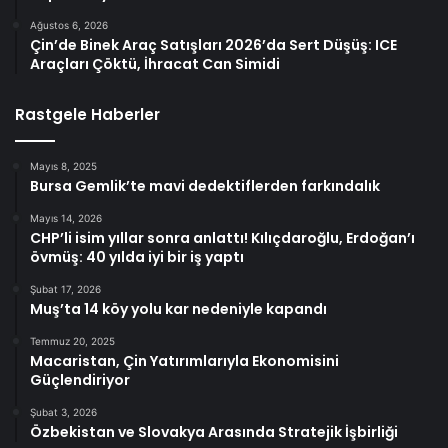
Ağustos 6, 2026
Çin’de Binek Araç Satışları 2026’da Sert Düşüş: ICE
Araçları Çöktü, İhracat Can Simidi
Rastgele Haberler
Mayıs 8, 2025
Bursa Gemlik’te mavi dedektiflerden farkındalık
Mayıs 14, 2026
CHP’li isim yıllar sonra anlattı! Kılıçdaroğlu, Erdoğan’ı
övmüş: 40 yılda iyi bir iş yaptı
Şubat 17, 2026
Muş’ta 14 köy yolu kar nedeniyle kapandı
Temmuz 20, 2025
Macaristan, Çin Yatırımlarıyla Ekonomisini
Güçlendiriyor
Şubat 3, 2026
Özbekistan ve Slovakya Arasında Stratejik İşbirliği