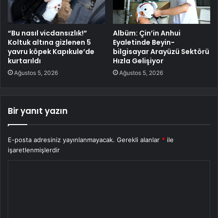
“Bu nasıl vicdansızlık!”
Albüm: Çin’in Anhui
Koltuk altına gizlenen 5
Eyaletinde Beyin-
yavru köpek Kapıkule’de
bilgisayar Arayüzü Sektörü
kurtarıldı
Hızla Gelişiyor
Ağustos 5, 2026
Ağustos 5, 2026
Bir yanıt yazın
E-posta adresiniz yayınlanmayacak.
Gerekli alanlar
*
ile
işaretlenmişlerdir
Y
o
r
u