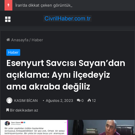
İran’da dikkat çeken görüntüler: Halk sahilde silahlarla devriye atıyor
Menü
Anasayfa
/
Haber
Haber
Esenyurt Savcısı Sayan’dan
açıklama: Aynı ilçedeyiz
ama akraba değiliz
KASIM BİCAN
Ağustos 2, 2023
0
12
Bir dakikadan az