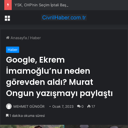
YSK, CHP’nin Seçim İptali Başvurusunu Reddetti
Menü
Anasayfa
/
Haber
Haber
Google, Ekrem
İmamoğlu’nu neden
görevden aldı? Murat
Ongun yazışmayı paylaştı
MEHMET GÜNGÖR
Ocak 7, 2023
0
17
1 dakika okuma süresi