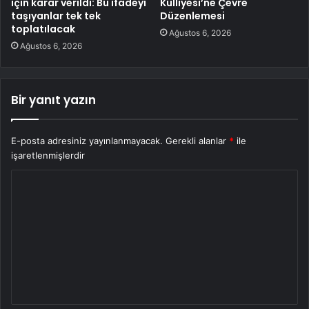
için karar verildi: Bu ifadeyi
Külliyesi’ne Çevre
taşıyanlar tek tek
Düzenlemesi
toplatılacak
Ağustos 6, 2026
Ağustos 6, 2026
Bir yanıt yazın
E-posta adresiniz yayınlanmayacak.
Gerekli alanlar
*
ile
işaretlenmişlerdir
Y
o
r
u
m
*