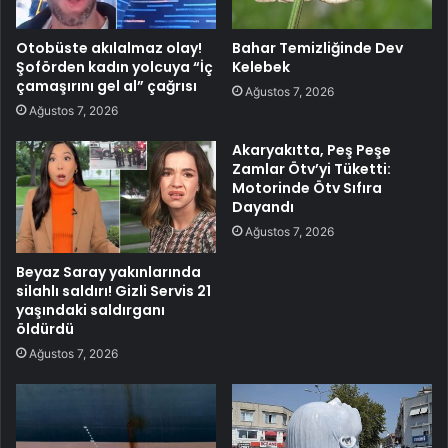
Otobüste akılalmaz olay!
Bahar Temizliğinde Dev
Şoförden kadın yolcuya “İç
Kelebek
çamaşırını gel al” çağrısı
Ağustos 7, 2026
Ağustos 7, 2026
Akaryakıtta, Peş Peşe
Zamlar Ötv’yi Tüketti:
Motorinde Ötv Sıfıra
Dayandı
Ağustos 7, 2026
Beyaz Saray yakınlarında
silahlı saldırı! Gizli Servis 21
yaşındaki saldırganı
öldürdü
Ağustos 7, 2026