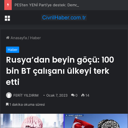
PES’ten YENİ Parti’ye destek: Demokrasi yasaklanamaz
Menü
Anasayfa
/
Haber
Haber
Rusya’dan beyin göçü: 100
bin BT çalışanı ülkeyi terk
etti
FERİT YILDIRIM
Ocak 7, 2023
0
14
1 dakika okuma süresi