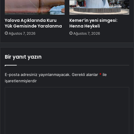
Yalova Açıklarında Kuru
Kemer’in yeni simgesi:
Yük Gemisinde Yaralanma
Henna Heykeli
Ağustos 7, 2026
Ağustos 7, 2026
Bir yanıt yazın
E-posta adresiniz yayınlanmayacak.
Gerekli alanlar
*
ile
işaretlenmişlerdir
Y
o
r
u
m