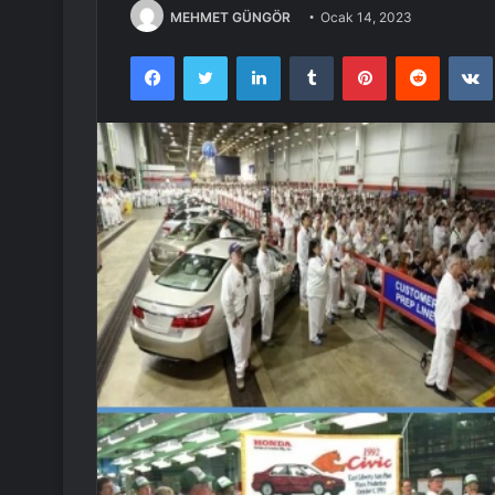
MEHMET GÜNGÖR
Ocak 14, 2023
Facebook
Twitter
LinkedIn
Tumblr
Pinterest
Reddit