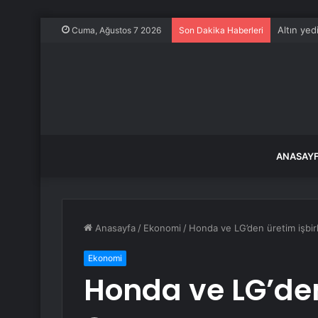
Altın yed
Cuma, Ağustos 7 2026
Son Dakika Haberleri
ANASAY
Anasayfa
/
Ekonomi
/
Honda ve LG’den üretim işbirl
Ekonomi
Honda ve LG’den 