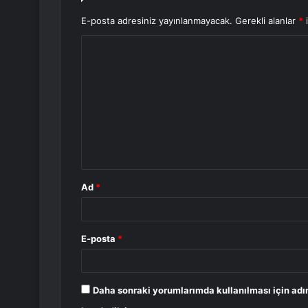
E-posta adresiniz yayınlanmayacak.
Gerekli alanlar
*
i
Y
o
r
u
m
*
Ad
*
E-posta
*
Daha sonraki yorumlarımda kullanılması için adı