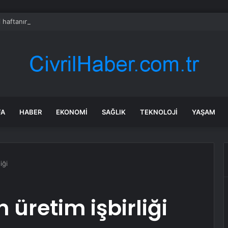
i haftanın zirvesinde
FA
HABER
EKONOMI
SAĞLIK
TEKNOLOJI
YAŞAM
iği
üretim işbirliği