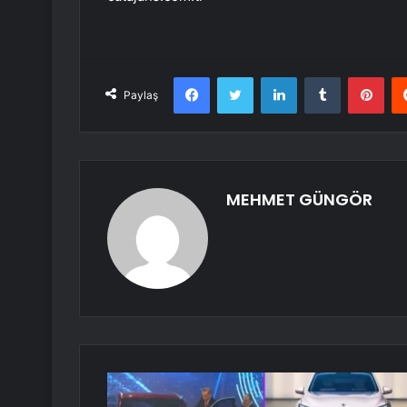
Facebook
Twitter
LinkedIn
Tumblr
Pint
Paylaş
MEHMET GÜNGÖR