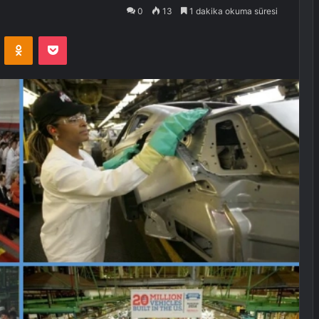
0
13
1 dakika okuma süresi
VKontakte
Odnoklassniki
Pocket