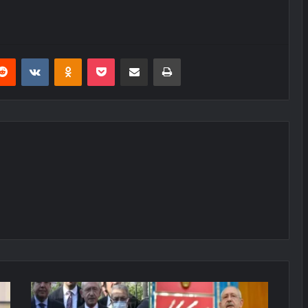
erest
Reddit
VKontakte
Odnoklassniki
Pocket
E-Posta ile paylaş
Yazdır