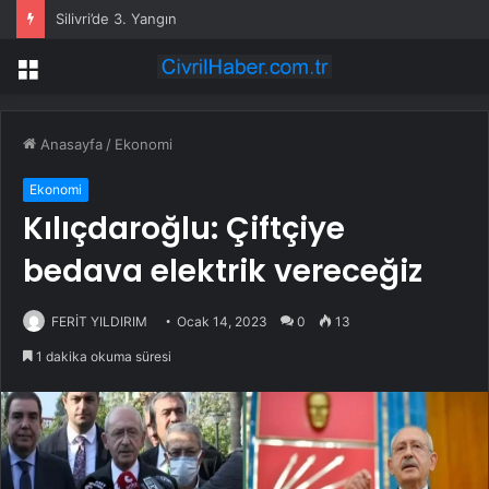
Silivri’de 3. Yangın
Menü
Anasayfa
/
Ekonomi
Ekonomi
Kılıçdaroğlu: Çiftçiye
bedava elektrik vereceğiz
FERİT YILDIRIM
Ocak 14, 2023
0
13
1 dakika okuma süresi