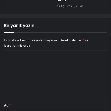
Arttı
Ağustos 6, 2026
Bir yanıt yazın
E-posta adresiniz yayınlanmayacak.
Gerekli alanlar
*
ile
işaretlenmişlerdir
Y
o
r
u
m
*
Ad
*